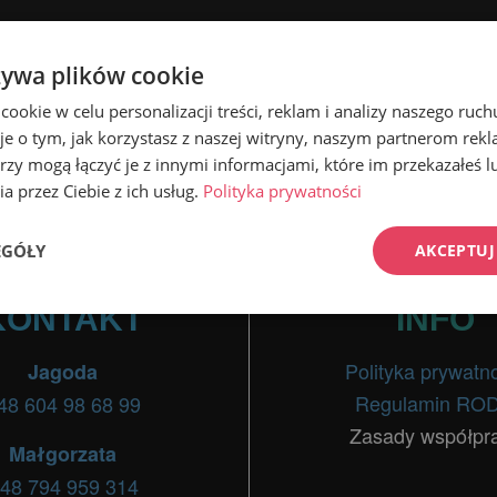
IĘ ZDECYDOWAĆ NA TAKĄ PR
żywa plików cookie
. Warto w niego zainwestować chociażby z tego powodu, że większość użytkow
okie w celu personalizacji treści, reklam i analizy naszego ru
świadomość swojej marki. Zyskujesz także w oczach potencjalnych klientów, 
je o tym, jak korzystasz z naszej witryny, naszym partnerom re
rzy mogą łączyć je z innymi informacjami, które im przekazałeś l
a przez Ciebie z ich usług.
Polityka prywatności
EGÓŁY
AKCEPTUJ
KONTAKT
INFO
Wydajność
Targetowanie
Funkcjonalność
Polityka prywatn
Jagoda
Regulamin RO
48 604 98 68 99
Zasady współpr
Małgorzata
ezbędne
Wydajność
Targetowanie
Funkcjonalność
Niesklasyfikow
48 794 959 314