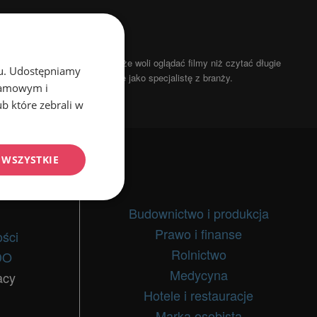
OMOCJĘ?
ników internetu przyznaje, że woli oglądać filmy niż czytać długie
chu. Udostępniamy
ponieważ będą postrzegać Cię jako specjalistę z branży.
klamowym i
ub które zebrali w
 WSZYSTKIE
Niesklasyfikowane
Budownictwo i produkcja
Prawo i finanse
ości
Rolnictwo
DO
Medycyna
acy
Hotele i restauracje
ane
Marka osobista