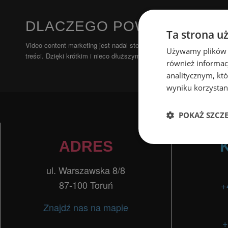
DLACZEGO POWINIENEŚ S
Ta strona u
Video content marketing jest nadal stosunkowo młodą formą reklamy
Używamy plików co
treści. Dzięki krótkim i nieco dłuższym filmikom możesz zbudować 
również informac
analitycznym, któ
wyniku korzystani
POKAŻ SZCZ
ADRES
Niezbędne
ul. Warszawska 8/8
87-100 Toruń
+
Znajdź nas na mapie
Ni
+