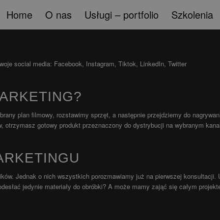
Home
O nas
Usługi – portfolio
Szkolenia
oje social media: Facebook, Instagram, Tiktok, LinkedIn, Twitter
MARKETING?
ybrany plan filmowy, rozstawimy sprzęt, a następnie przejdziemy do nagrywan
ów, otrzymasz gotowy produkt przeznaczony do dystrybucji na wybranym kana
MARKETINGU
nników. Jednak o nich wszystkich porozmawiamy już na pierwszej konsultacji
odesłać jedynie materiały do obróbki? A może mamy zająć się całym projek