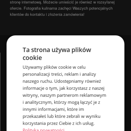
stronę internetową. Możecie umieścić je również w rozsyłanej
ofercie. Fotografia kulinarna zachęci Waszych potencjalnych
klientów do kontaktu i złożenia zamówienia!
Ta strona używa plików
cookie
ADRES
Używamy plików cookie w celu
personalizacji treści, reklam i analizy
ul. Warszawska 8/8
naszego ruchu. Udostępniamy również
87-100 Toruń
informacje o tym, jak korzystasz z naszej
witryny, naszym partnerom reklamowym
Znajdź nas na mapie
i analitycznym, którzy mogą łączyć je z
innymi informacjami, które im
przekazałeś lub które zebrali w wyniku
korzystania przez Ciebie z ich usług.
KONTAKT
Polityka prywatności