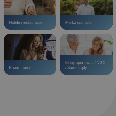
Hotele i restauracje
Marka osobista
Kluby sportowca / NGO
E-commerce
/ Samorządy