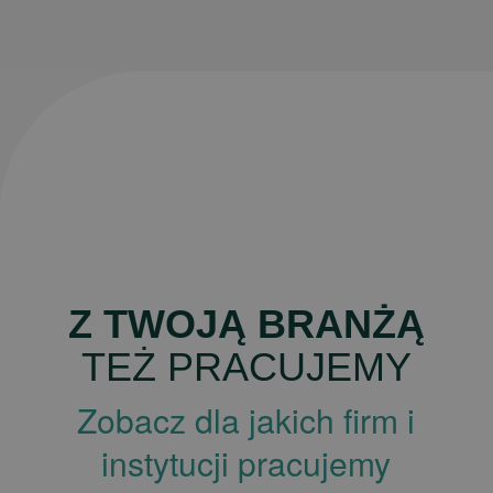
_ga_WCKG5ZN7BX
.studioelementmedia.pl
1 rok 1 miesiąc
__Secure-YNID
.youtube.com
5 miesięcy 4 tygodnie
DOSTAWCA
OKRES
NAZWA
/
DOMENA
PRZECHOWYWANIA
YSC
Sesja
Google LLC
.youtube.com
_ga
1 rok 1 miesiąc
Google LLC
.studioelementmedia.pl
_cfuvid
.challenges.cloudflare.com
Sesja
VISITOR_INFO1_LIVE
5 miesięcy 4 tygodnie
Google LLC
.youtube.com
Z TWOJĄ BRANŻĄ
TEŻ PRACUJEMY
Zobacz dla jakich firm i
instytucji pracujemy