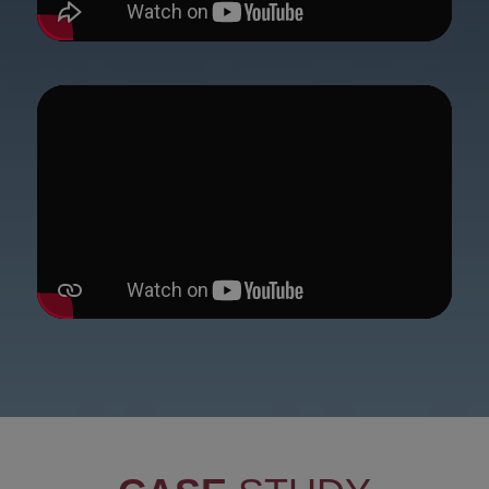
Niezbędne
Wydajność
Targetowanie
Funkcjonalność
Niesklasyfikowane
Niezbędne pliki cookie umożliwiają korzystanie z
podstawowych funkcji strony internetowej, takich
jak logowanie użytkownika i zarządzanie kontem.
Bez niezbędnych plików cookie nie można
prawidłowo korzystać ze strony internetowej.
DOSTAWCA
OKRES
NAZWA
/
DOMENA
PRZECHOWYW
VISITOR_PRIVACY_METADATA
5 miesięcy 4 tyg
YouTube
.youtube.com