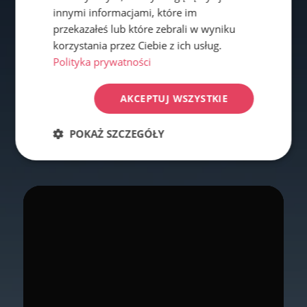
innymi informacjami, które im
przekazałeś lub które zebrali w wyniku
korzystania przez Ciebie z ich usług.
Polityka prywatności
AKCEPTUJ WSZYSTKIE
POKAŻ SZCZEGÓŁY
Niezbędne
Wydajność
Targetowanie
Funkcjonalność
Niesklasyfikowane